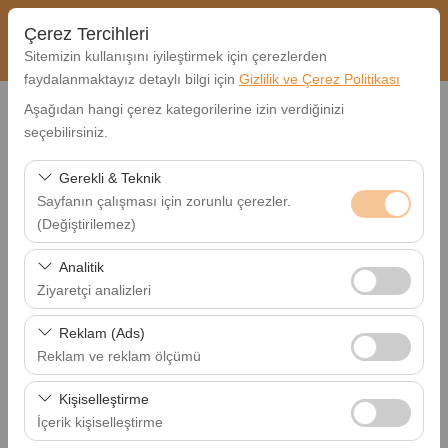
Çerez Tercihleri
Sitemizin kullanışını iyileştirmek için çerezlerden
faydalanmaktayız detaylı bilgi için
Gizlilik ve Çerez Politikası
Aşağıdan hangi çerez kategorilerine izin verdiğinizi
seçebilirsiniz.
Anasayfa
Site Haritası
Gerekli & Teknik
Kiralık Araçlar
Sayfanın çalışması için zorunlu çerezler.
(Değiştirilemez)
FİAT EGEA
Bu çerezler sitenin doğru şekilde çalışması, güvenlik,
FİAT EGEA
Analitik
oturum yönetimi ve temel işlevler için gereklidir. Devre
OPEL CORSA
Ziyaretçi analizleri
dışı bırakılamaz.
RENAULT TALİANT
Bu çerezler, sitemizin nasıl kullanıldığını (ziyaretçi sayısı,
RENAULT MEGANE
Reklam (Ads)
en çok ziyaret edilen sayfalar, kullanıcı davranışları)
OPEL CROSLAND
Reklam ve reklam ölçümü
analiz etmemizi sağlar. Bu veriler, web sitesi
OPEL MOKKA
Bu çerezler, size ilgi alanlarınıza uygun kişiselleştirilmiş
performansını ölçmek ve kullanıcı deneyimini sürekli
Kişiselleştirme
OPEL ZAFİRA
reklamlar göstermemize ve reklam kampanyalarımızın
iyileştirmek için kullanılır.
İçerik kişiselleştirme
MERCEDES CLA180
etkinliğini (gösterim sayısı, tıklama oranı) ölçmemize
MERCEDES E200 D