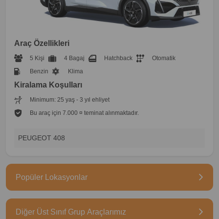
Araç Özellikleri
5 Kişi
4 Bagaj
Hatchback
Otomatik
Benzin
Klima
Kiralama Koşulları
Minimum: 25 yaş - 3 yıl ehliyet
Bu araç için 7.000 ¤ teminat alınmaktadır.
PEUGEOT 408
Popüler Lokasyonlar
Diğer Üst Sınıf Grup Araçlarımız