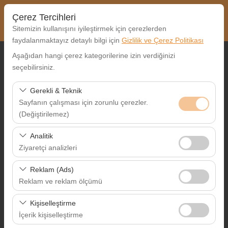
Çerez Tercihleri
Sitemizin kullanışını iyileştirmek için çerezlerden
faydalanmaktayız detaylı bilgi için
Gizlilik ve Çerez Politikası
Aşağıdan hangi çerez kategorilerine izin verdiğinizi
Alış Lokasyonu
seçebilirsiniz.
Nereden Alacaksınız?
Gerekli & Teknik
Sayfanın çalışması için zorunlu çerezler.
Farklı yerde bırakmak istiyorum
(Değiştirilemez)
Alış Tarih & Saat
Bu çerezler sitenin doğru şekilde çalışması, güvenlik,
Analitik
oturum yönetimi ve temel işlevler için gereklidir. Devre
Ziyaretçi analizleri
09:00
dışı bırakılamaz.
Bu çerezler, sitemizin nasıl kullanıldığını (ziyaretçi sayısı,
Reklam (Ads)
Bırakış Tarih & Saat
en çok ziyaret edilen sayfalar, kullanıcı davranışları)
Reklam ve reklam ölçümü
analiz etmemizi sağlar. Bu veriler, web sitesi
09:00
Bu çerezler, size ilgi alanlarınıza uygun kişiselleştirilmiş
performansını ölçmek ve kullanıcı deneyimini sürekli
Kişiselleştirme
reklamlar göstermemize ve reklam kampanyalarımızın
iyileştirmek için kullanılır.
İçerik kişiselleştirme
etkinliğini (gösterim sayısı, tıklama oranı) ölçmemize
Ara