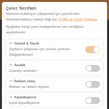
Çerez Tercihleri
Sitemizin kullanışını iyileştirmek için çerezlerden
faydalanmaktayız detaylı bilgi için
Gizlilik ve Çerez Politikası
Aşağıdan hangi çerez kategorilerine izin verdiğinizi
Alış Lokasyonu
seçebilirsiniz.
Nereden Alacaksınız?
Gerekli & Teknik
Sayfanın çalışması için zorunlu çerezler.
Farklı yerde bırakmak istiyorum
(Değiştirilemez)
Alış Tarih & Saat
Bu çerezler sitenin doğru şekilde çalışması, güvenlik,
Analitik
oturum yönetimi ve temel işlevler için gereklidir. Devre
Ziyaretçi analizleri
09:00
dışı bırakılamaz.
Bu çerezler, sitemizin nasıl kullanıldığını (ziyaretçi sayısı,
Reklam (Ads)
Bırakış Tarih & Saat
en çok ziyaret edilen sayfalar, kullanıcı davranışları)
Reklam ve reklam ölçümü
analiz etmemizi sağlar. Bu veriler, web sitesi
09:00
Bu çerezler, size ilgi alanlarınıza uygun kişiselleştirilmiş
performansını ölçmek ve kullanıcı deneyimini sürekli
Kişiselleştirme
reklamlar göstermemize ve reklam kampanyalarımızın
iyileştirmek için kullanılır.
İçerik kişiselleştirme
etkinliğini (gösterim sayısı, tıklama oranı) ölçmemize
Ara