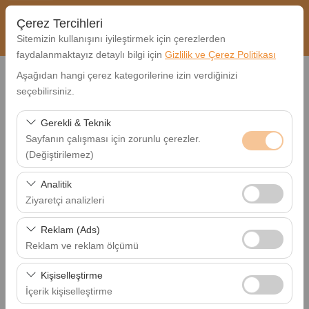
Çerez Tercihleri
Sitemizin kullanışını iyileştirmek için çerezlerden
faydalanmaktayız detaylı bilgi için
Gizlilik ve Çerez Politikası
Aşağıdan hangi çerez kategorilerine izin verdiğinizi
Rezervasyonum
seçebilirsiniz.
Lütfen Rezervasyon numaranızı ve Rezervasyon sırasında
Gerekli & Teknik
belirttiğiniz e-mail adresini giriniz.
Sayfanın çalışması için zorunlu çerezler.
Rezervasyon No
(Değiştirilemez)
Bu çerezler sitenin doğru şekilde çalışması, güvenlik,
Analitik
oturum yönetimi ve temel işlevler için gereklidir. Devre
E-Posta Adresiniz
Ziyaretçi analizleri
dışı bırakılamaz.
Bu çerezler, sitemizin nasıl kullanıldığını (ziyaretçi sayısı,
Reklam (Ads)
en çok ziyaret edilen sayfalar, kullanıcı davranışları)
Reklam ve reklam ölçümü
analiz etmemizi sağlar. Bu veriler, web sitesi
Bu çerezler, size ilgi alanlarınıza uygun kişiselleştirilmiş
performansını ölçmek ve kullanıcı deneyimini sürekli
Kişiselleştirme
Rezervasyonum
reklamlar göstermemize ve reklam kampanyalarımızın
iyileştirmek için kullanılır.
İçerik kişiselleştirme
etkinliğini (gösterim sayısı, tıklama oranı) ölçmemize