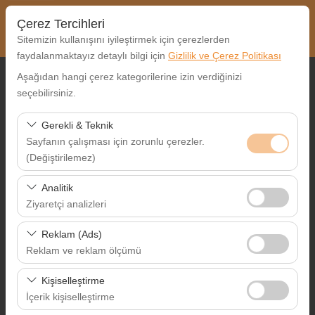
Çerez Tercihleri
Sitemizin kullanışını iyileştirmek için çerezlerden
faydalanmaktayız detaylı bilgi için
Gizlilik ve Çerez Politikası
Aşağıdan hangi çerez kategorilerine izin verdiğinizi
Alış Lokasyonu
seçebilirsiniz.
Nereden Alacaksınız?
Gerekli & Teknik
Sayfanın çalışması için zorunlu çerezler.
Farklı yerde bırakmak istiyorum
(Değiştirilemez)
Alış Tarih & Saat
Bu çerezler sitenin doğru şekilde çalışması, güvenlik,
Analitik
oturum yönetimi ve temel işlevler için gereklidir. Devre
Ziyaretçi analizleri
09:00
dışı bırakılamaz.
Bu çerezler, sitemizin nasıl kullanıldığını (ziyaretçi sayısı,
Reklam (Ads)
Bırakış Tarih & Saat
en çok ziyaret edilen sayfalar, kullanıcı davranışları)
Reklam ve reklam ölçümü
analiz etmemizi sağlar. Bu veriler, web sitesi
09:00
Bu çerezler, size ilgi alanlarınıza uygun kişiselleştirilmiş
performansını ölçmek ve kullanıcı deneyimini sürekli
Kişiselleştirme
reklamlar göstermemize ve reklam kampanyalarımızın
iyileştirmek için kullanılır.
İçerik kişiselleştirme
etkinliğini (gösterim sayısı, tıklama oranı) ölçmemize
Ara