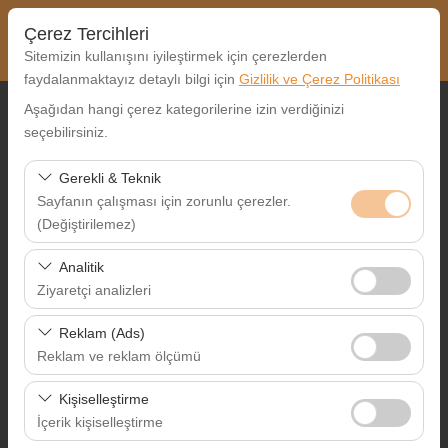
Çerez Tercihleri
Sitemizin kullanışını iyileştirmek için çerezlerden
faydalanmaktayız detaylı bilgi için
Gizlilik ve Çerez Politikası
Aşağıdan hangi çerez kategorilerine izin verdiğinizi
Alış Lokasyonu
seçebilirsiniz.
Nereden Alacaksınız?
Gerekli & Teknik
Sayfanın çalışması için zorunlu çerezler.
Farklı yerde bırakmak istiyorum
(Değiştirilemez)
Alış Tarih & Saat
Bu çerezler sitenin doğru şekilde çalışması, güvenlik,
Analitik
oturum yönetimi ve temel işlevler için gereklidir. Devre
Ziyaretçi analizleri
09:00
dışı bırakılamaz.
Bu çerezler, sitemizin nasıl kullanıldığını (ziyaretçi sayısı,
Reklam (Ads)
Bırakış Tarih & Saat
en çok ziyaret edilen sayfalar, kullanıcı davranışları)
Reklam ve reklam ölçümü
analiz etmemizi sağlar. Bu veriler, web sitesi
09:00
Bu çerezler, size ilgi alanlarınıza uygun kişiselleştirilmiş
performansını ölçmek ve kullanıcı deneyimini sürekli
Kişiselleştirme
reklamlar göstermemize ve reklam kampanyalarımızın
iyileştirmek için kullanılır.
İçerik kişiselleştirme
etkinliğini (gösterim sayısı, tıklama oranı) ölçmemize
Ara