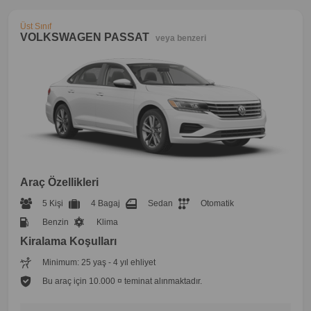
Üst Sınıf
VOLKSWAGEN PASSAT
veya benzeri
Araç Özellikleri
5 Kişi
4 Bagaj
Sedan
Otomatik
Benzin
Klima
Kiralama Koşulları
Minimum: 25 yaş - 4 yıl ehliyet
Bu araç için 10.000 ¤ teminat alınmaktadır.