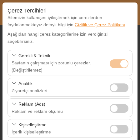
Çerez Tercihleri
Sitemizin kullanışını iyileştirmek için çerezlerden
faydalanmaktayız detaylı bilgi için
Gizlilik ve Çerez Politikası
Aşağıdan hangi çerez kategorilerine izin verdiğinizi
Alış Lokasyonu
seçebilirsiniz.
Nereden Alacaksınız?
Gerekli & Teknik
Sayfanın çalışması için zorunlu çerezler.
Farklı yerde bırakmak istiyorum
(Değiştirilemez)
Alış Tarih & Saat
Bu çerezler sitenin doğru şekilde çalışması, güvenlik,
Analitik
oturum yönetimi ve temel işlevler için gereklidir. Devre
Ziyaretçi analizleri
09:00
dışı bırakılamaz.
Bu çerezler, sitemizin nasıl kullanıldığını (ziyaretçi sayısı,
Reklam (Ads)
Bırakış Tarih & Saat
en çok ziyaret edilen sayfalar, kullanıcı davranışları)
Reklam ve reklam ölçümü
analiz etmemizi sağlar. Bu veriler, web sitesi
09:00
Bu çerezler, size ilgi alanlarınıza uygun kişiselleştirilmiş
performansını ölçmek ve kullanıcı deneyimini sürekli
Kişiselleştirme
reklamlar göstermemize ve reklam kampanyalarımızın
iyileştirmek için kullanılır.
İçerik kişiselleştirme
etkinliğini (gösterim sayısı, tıklama oranı) ölçmemize
Ara