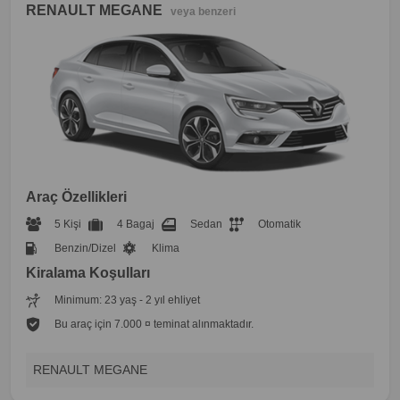
RENAULT MEGANE
veya benzeri
Araç Özellikleri
5 Kişi
4 Bagaj
Sedan
Otomatik
Benzin/Dizel
Klima
Kiralama Koşulları
Minimum: 23 yaş - 2 yıl ehliyet
Bu araç için 7.000 ¤ teminat alınmaktadır.
RENAULT MEGANE