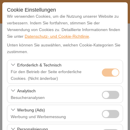
Cookie Einstellungen
Wir verwenden Cookies, um die Nutzung unserer Website zu
verbessern. Indem Sie fortfahren, stimmen Sie der
Verwendung von Cookies zu. Detaillierte Informationen finden
Sie unter
Datenschutz- und Cookie-Richtlinie
.
Home
Seitenverzeichnis
Unten können Sie auswählen, welchen Cookie-Kategorien Sie
zustimmen.
Mietwagen
Erforderlich & Technisch
FİAT EGEA
Für den Betrieb der Seite erforderliche
FİAT EGEA
Cookies. (Nicht änderbar)
OPEL CORSA
Diese Cookies sind für das ordnungsgemäße
RENAULT TALİANT
Analytisch
Funktionieren der Website, die Sicherheit, die
RENAULT MEGANE
Besucheranalysen
Sitzungsverwaltung und grundlegende Funktionen
OPEL CROSLAND
Diese Cookies ermöglichen es uns, zu analysieren, wie
erforderlich. Sie können nicht deaktiviert werden.
OPEL MOKKA
Werbung (Ads)
unsere Website genutzt wird (Besucherzahl,
OPEL ZAFİRA
Werbung und Werbemessung
meistbesuchte Seiten, Nutzerverhalten). Diese Daten
MERCEDES CLA180
Diese Cookies ermöglichen es uns, Ihnen auf Ihre
werden verwendet, um die Leistung der Website zu
Personalisierung
MERCEDES E200 D