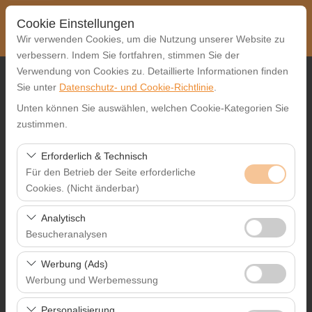
Cookie Einstellungen
Wir verwenden Cookies, um die Nutzung unserer Website zu
verbessern. Indem Sie fortfahren, stimmen Sie der
Verwendung von Cookies zu. Detaillierte Informationen finden
Abholstation
Sie unter
Datenschutz- und Cookie-Richtlinie
.
Unten können Sie auswählen, welchen Cookie-Kategorien Sie
Auswählen
zustimmen.
Eine andere Rückgabestation auswählen
Erforderlich & Technisch
Für den Betrieb der Seite erforderliche
Abholdatum & Zeit
Cookies. (Nicht änderbar)
09:00
Diese Cookies sind für das ordnungsgemäße
Analytisch
Funktionieren der Website, die Sicherheit, die
Besucheranalysen
Rückgabedatum & Zeit
Sitzungsverwaltung und grundlegende Funktionen
Diese Cookies ermöglichen es uns, zu analysieren, wie
erforderlich. Sie können nicht deaktiviert werden.
Werbung (Ads)
09:00
unsere Website genutzt wird (Besucherzahl,
Werbung und Werbemessung
meistbesuchte Seiten, Nutzerverhalten). Diese Daten
Diese Cookies ermöglichen es uns, Ihnen auf Ihre
werden verwendet, um die Leistung der Website zu
Personalisierung
Autos Auflisten