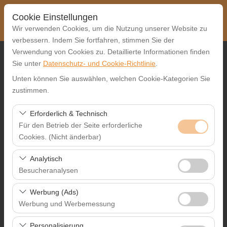
Cookie Einstellungen
Wir verwenden Cookies, um die Nutzung unserer Website zu
verbessern. Indem Sie fortfahren, stimmen Sie der
Verwendung von Cookies zu. Detaillierte Informationen finden
Abholstation
Sie unter
Datenschutz- und Cookie-Richtlinie
.
Unten können Sie auswählen, welchen Cookie-Kategorien Sie
Gaziantep Stadtzentrum
zustimmen.
Eine andere Rückgabestation auswählen
Erforderlich & Technisch
Für den Betrieb der Seite erforderliche
Abholdatum & Zeit
Cookies. (Nicht änderbar)
09:00
Diese Cookies sind für das ordnungsgemäße
Analytisch
Funktionieren der Website, die Sicherheit, die
Besucheranalysen
Rückgabedatum & Zeit
Sitzungsverwaltung und grundlegende Funktionen
Diese Cookies ermöglichen es uns, zu analysieren, wie
erforderlich. Sie können nicht deaktiviert werden.
Werbung (Ads)
09:00
unsere Website genutzt wird (Besucherzahl,
Werbung und Werbemessung
meistbesuchte Seiten, Nutzerverhalten). Diese Daten
Diese Cookies ermöglichen es uns, Ihnen auf Ihre
werden verwendet, um die Leistung der Website zu
Personalisierung
Autos Auflisten